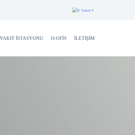
Turkish
▼
YAKIT İSTASYONU
O-OFİS
İLETİŞİM