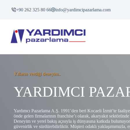
Skip
to
+90 262 325 80 66
info@yardimcipazarlama.com
content
Yılların verdiği deneyim..
YARDIMCI PAZ
Yardımcı Pazarlama A.Ş. 1991’den beri Kocaeli İzmit’te faaliye
önde gelen firmalarının franchise’ı olarak, akaryakıt sektöründe
Deneyim ve yerel bakış açısıyla iş dünyasına katkıda bulunuyor
güvenirlik ve sürdürebilirliktir. Müşteri odaklı yaklaşımımızla, e