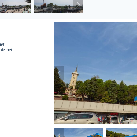
met
 hizmet