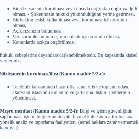
Bir sözleşmenin kurulması veya ifasıyla doğrudan doğruya ilgili
olması, • Şirketimizin hukuki yükümlülüğünü yerine getirmesi,
Bir hakkın tesisi, kullanılması veya korunması için zorunlu
olması,
Açık rızanızın bulunması,
Veri sorumlusunun meşru menfaati için zorunlu olması,
Kanunlarda açıkça öngörülmesi;
hukuki sebeplerine dayanılarak işlenebilmektedir. Bu kapsamda kişisel
verileriniz;
Sözleşmenin kurulması/ifası (Kanun madde 5/2-c):
Talebiniz kapsamında hazır ofis, sanal ofis ve toplantı odası,
akaryakıt istasyonu kullanım ve şartlarına ilişkin işlemlerinin
yönetilmesi,
Meşru menfaat (Kanun madde 5/2-f):
Bilgi ve işlem güvenliğinin
sağlanması, işlem bilgilerinin tespiti, hizmet kalitesinin arttırılmasına
yönelik analiz ve raporlama faaliyetleri (temel haklara zarar vermemek
kaydıyla).