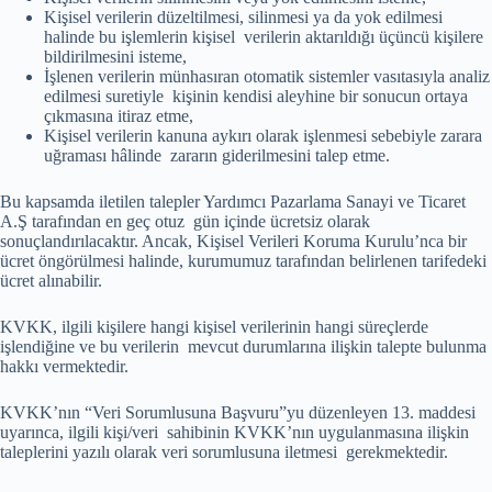
Kişisel verilerin düzeltilmesi, silinmesi ya da yok edilmesi
halinde bu işlemlerin kişisel verilerin aktarıldığı üçüncü kişilere
bildirilmesini isteme,
İşlenen verilerin münhasıran otomatik sistemler vasıtasıyla analiz
edilmesi suretiyle kişinin kendisi aleyhine bir sonucun ortaya
çıkmasına itiraz etme,
Kişisel verilerin kanuna aykırı olarak işlenmesi sebebiyle zarara
uğraması hâlinde zararın giderilmesini talep etme.
Bu kapsamda iletilen talepler Yardımcı Pazarlama Sanayi ve Ticaret
A.Ş tarafından en geç otuz gün içinde ücretsiz olarak
sonuçlandırılacaktır. Ancak, Kişisel Verileri Koruma Kurulu’nca bir
ücret öngörülmesi halinde, kurumumuz tarafından belirlenen tarifedeki
ücret alınabilir.
KVKK, ilgili kişilere hangi kişisel verilerinin hangi süreçlerde
işlendiğine ve bu verilerin mevcut durumlarına ilişkin talepte bulunma
hakkı vermektedir.
KVKK’nın “Veri Sorumlusuna Başvuru”yu düzenleyen 13. maddesi
uyarınca, ilgili kişi/veri sahibinin KVKK’nın uygulanmasına ilişkin
taleplerini yazılı olarak veri sorumlusuna iletmesi gerekmektedir.