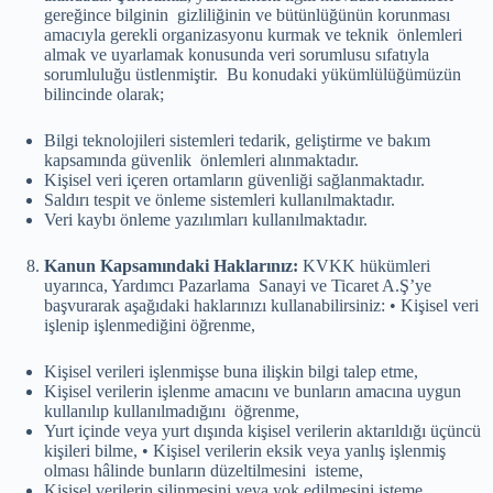
gereğince bilginin gizliliğinin ve bütünlüğünün korunması
amacıyla gerekli organizasyonu kurmak ve teknik önlemleri
almak ve uyarlamak konusunda veri sorumlusu sıfatıyla
sorumluluğu üstlenmiştir. Bu konudaki yükümlülüğümüzün
bilincinde olarak;
Bilgi teknolojileri sistemleri tedarik, geliştirme ve bakım
kapsamında güvenlik önlemleri alınmaktadır.
Kişisel veri içeren ortamların güvenliği sağlanmaktadır.
Saldırı tespit ve önleme sistemleri kullanılmaktadır.
Veri kaybı önleme yazılımları kullanılmaktadır.
Kanun Kapsamındaki Haklarınız:
KVKK hükümleri
uyarınca, Yardımcı Pazarlama Sanayi ve Ticaret A.Ş’ye
başvurarak aşağıdaki haklarınızı kullanabilirsiniz: • Kişisel veri
işlenip işlenmediğini öğrenme,
Kişisel verileri işlenmişse buna ilişkin bilgi talep etme,
Kişisel verilerin işlenme amacını ve bunların amacına uygun
kullanılıp kullanılmadığını öğrenme,
Yurt içinde veya yurt dışında kişisel verilerin aktarıldığı üçüncü
kişileri bilme, • Kişisel verilerin eksik veya yanlış işlenmiş
olması hâlinde bunların düzeltilmesini isteme,
Kişisel verilerin silinmesini veya yok edilmesini isteme,