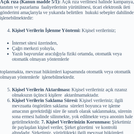
Açık rıza (Kanun madde 5/1):
Açık rıza verilmesi halinde kampanya,
tanıtım ve pazarlama faaliyetlerinin yürütülmesi, ticari elektronik ileti
gönderimi amaçlarıyla ve yukarıda belirtilen hukuki sebepler dahilinde
işlenebilmektedir:
Kişisel Verilerin İşlenme Yöntemi:
Kişisel verileriniz;
İnternet sitesi üzerinden,
Çağrı merkezi yoluyla,
Yazılı başvurular aracılığıyla fiziki ortamda, otomatik veya
otomatik olmayan yöntemlerle
toplanmakta, mevzuat hükümleri kapsamında otomatik veya otomatik
olmayan yöntemlerle işlenebilmektedir.
Kişisel Verilerin Aktarılması:
Kişisel verileriniz açık rızanız
olmaksızın üçüncü kişilere aktarılmamaktadır.
Kişisel Verilerin Saklama Süresi:
Kişisel verileriniz; ilgili
mevzuatta öngörülen saklama süreleri boyunca ve işleme
amacının gerektirdiği süre ile sınırlı olarak saklanmakta, sürenin
sona ermesi halinde silinmekte, yok edilmekte veya anonim hale
getirilmektedir.
7. Kişisel Verilerinizin Korunması:
Şirketimiz
ile paylaşılan kişisel veriler, Şirket gözetimi ve kontrolü
altındadır. Şirketimiz, yürürlükteki ilgili mevzuat hükümleri