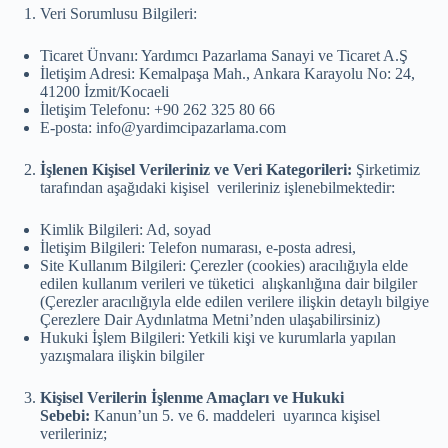
Veri Sorumlusu Bilgileri:
Ticaret Ünvanı: Yardımcı Pazarlama Sanayi ve Ticaret A.Ş
İletişim Adresi: Kemalpaşa Mah., Ankara Karayolu No: 24,
41200 İzmit/Kocaeli
İletişim Telefonu: +90 262 325 80 66
E-posta: info@yardimcipazarlama.com
İşlenen Kişisel Verileriniz ve Veri Kategorileri:
Şirketimiz
tarafından aşağıdaki kişisel verileriniz işlenebilmektedir:
Kimlik Bilgileri: Ad, soyad
İletişim Bilgileri: Telefon numarası, e-posta adresi,
Site Kullanım Bilgileri: Çerezler (cookies) aracılığıyla elde
edilen kullanım verileri ve tüketici alışkanlığına dair bilgiler
(Çerezler aracılığıyla elde edilen verilere ilişkin detaylı bilgiye
Çerezlere Dair Aydınlatma Metni’nden ulaşabilirsiniz)
Hukuki İşlem Bilgileri: Yetkili kişi ve kurumlarla yapılan
yazışmalara ilişkin bilgiler
Kişisel Verilerin İşlenme Amaçları ve Hukuki
Sebebi:
Kanun’un 5. ve 6. maddeleri uyarınca kişisel
verileriniz;